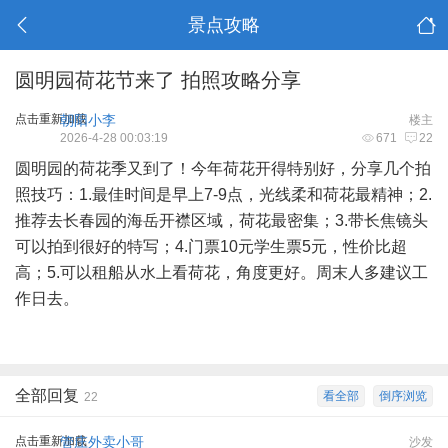
景点攻略
圆明园荷花节来了 拍照攻略分享
点击重新加载
朝阳小李
楼主
2026-4-28 00:03:19
671
22
圆明园的荷花季又到了！今年荷花开得特别好，分享几个拍
照技巧：1.最佳时间是早上7-9点，光线柔和荷花最精神；2.
推荐去长春园的海岳开襟区域，荷花最密集；3.带长焦镜头
可以拍到很好的特写；4.门票10元学生票5元，性价比超
高；5.可以租船从水上看荷花，角度更好。周末人多建议工
作日去。
全部回复
看全部
倒序浏览
22
点击重新加载
管庄外卖小哥
沙发