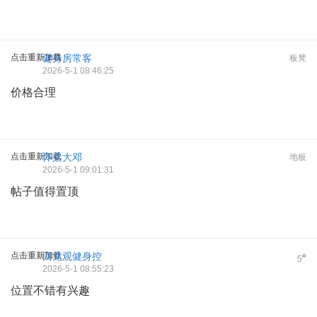
点击重新加载
健身房常客
板凳
2026-5-1 08:46:25
价格合理
点击重新加载
怀柔大邓
地板
2026-5-1 09:01:31
帖子值得置顶
点击重新加载
回龙观健身控
#
5
2026-5-1 08:55:23
位置不错有兴趣