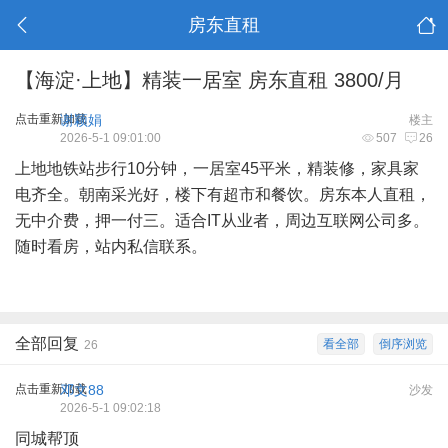
房东直租
【海淀·上地】精装一居室 房东直租 3800/月
点击重新加载
谢颖娟
楼主
2026-5-1 09:01:00
507
26
上地地铁站步行10分钟，一居室45平米，精装修，家具家
电齐全。朝南采光好，楼下有超市和餐饮。房东本人直租，
无中介费，押一付三。适合IT从业者，周边互联网公司多。
随时看房，站内私信联系。
全部回复
看全部
倒序浏览
26
点击重新加载
邓文88
沙发
2026-5-1 09:02:18
同城帮顶