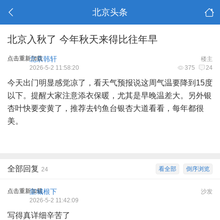
北京头条
北京入秋了 今年秋天来得比往年早
点击重新加载
北京韩轩
楼主
2026-5-2 11:58:20
375
24
今天出门明显感觉凉了，看天气预报说这周气温要降到15度
以下。提醒大家注意添衣保暖，尤其是早晚温差大。另外银
杏叶快要变黄了，推荐去钓鱼台银杏大道看看，每年都很
美。
全部回复
看全部
倒序浏览
24
点击重新加载
皇城根下
沙发
2026-5-2 11:42:09
写得真详细辛苦了