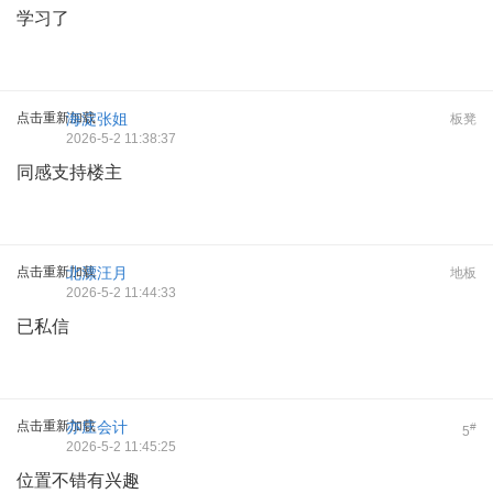
学习了
点击重新加载
海淀张姐
板凳
2026-5-2 11:38:37
同感支持楼主
点击重新加载
北漂汪月
地板
2026-5-2 11:44:33
已私信
点击重新加载
亦庄会计
#
5
2026-5-2 11:45:25
位置不错有兴趣