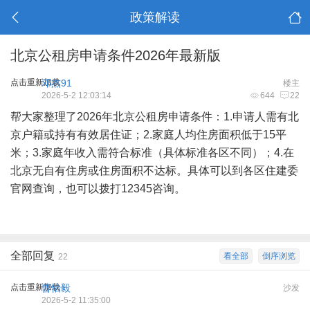
政策解读
北京公租房申请条件2026年最新版
点击重新加载
邓杰91
楼主
2026-5-2 12:03:14
644
22
帮大家整理了2026年北京公租房申请条件：1.申请人需有北
京户籍或持有有效居住证；2.家庭人均住房面积低于15平
米；3.家庭年收入需符合标准（具体标准各区不同）；4.在
北京无自有住房或住房面积不达标。具体可以到各区住建委
官网查询，也可以拨打12345咨询。
全部回复
看全部
倒序浏览
22
点击重新加载
曹怡毅
沙发
2026-5-2 11:35:00