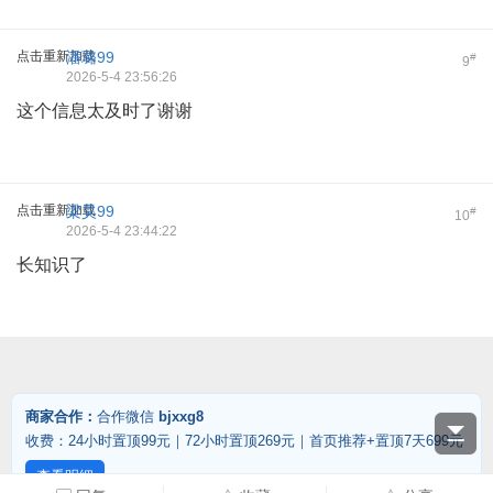
点击重新加载
潘璐99
#
9
2026-5-4 23:56:26
这个信息太及时了谢谢
点击重新加载
梁昊99
#
10
2026-5-4 23:44:22
长知识了
商家合作：
合作微信
bjxxg8
收费：24小时置顶99元｜72小时置顶269元｜首页推荐+置顶7天699元
查看明细