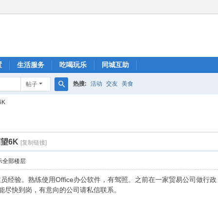
置
生活服务
吃喝玩乐
同城互助
热搜:
活动
交友
美食
帖子
搜
6K
索
望6K
[复制链接]
示全部楼层
文员经验。熟练使用Office办公软件，有驾照。之前在一家贸易公司做
。能尽快到岗，有意向的公司请私信联系。