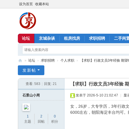
设为首页
收藏本站
论坛
京城杂谈
租房找房
求职招聘
二手闲
»
论坛
›
求职招聘
›
个人求职
›
【求职】行政文员3年经验 期望
北
发新帖
京
【求职】行政文员3年经验 期
查看:
583
|
回复:
21
信
息
石景山小周
发表于 2026-5-10 21:02:47
|
显
港
女，26岁，大专学历，3年行政
6000左右，朝阳海淀丰台均可
1
2
0
主题
回帖
积分