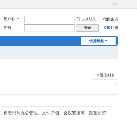
切
换
用户名
自动登录
找回密码
到
窄
密码
立即注册
登录
版
快捷导航
返回列表
行政，负责日常办公管理、文件归档、会议安排等。期望薪资