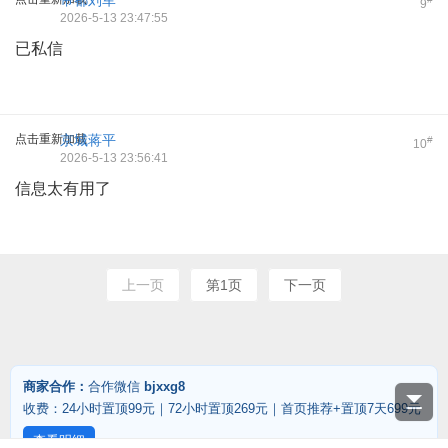
帝都刘军
9
2026-5-13 23:47:55
已私信
点击重新加载
京城蒋平
#
10
2026-5-13 23:56:41
信息太有用了
上一页
第1页
下一页
商家合作：
合作微信
bjxxg8
收费：24小时置顶99元｜72小时置顶269元｜首页推荐+置顶7天699元
查看明细