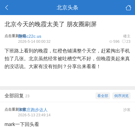
北京头条
北京今天的晚霞太美了 朋友圈刷屏
点击重新加载
翻墙c22c.us
楼主
2026-5-14 00:00:32
596
23
下班路上看到的晚霞，红橙色铺满整个天空，赶紧掏出手机
拍了几张。北京虽然经常被吐槽空气不好，但晚霞美起来真
的没话说。大家有没有拍到？分享出来看看！
全部回复
看全部
倒序浏览
23
点击重新加载
宋家庄跑步达人
沙发
2026-5-13 23:49:14
mark一下回头看