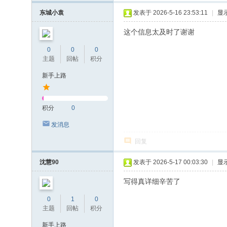
东城小袁
发表于 2026-5-16 23:53:11
|
显
这个信息太及时了谢谢
0
0
0
主题
回帖
积分
新手上路
积分
0
发消息
回复
沈慧90
发表于 2026-5-17 00:03:30
|
显
写得真详细辛苦了
0
1
0
主题
回帖
积分
新手上路