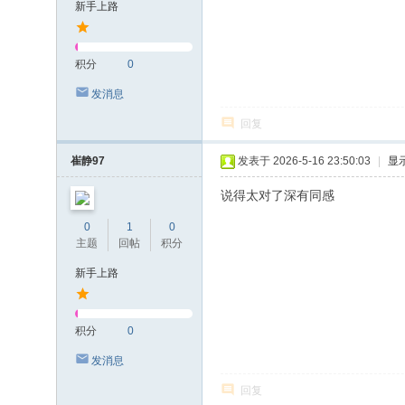
新手上路
积分
0
发消息
回复
崔静97
发表于 2026-5-16 23:50:03
|
显
说得太对了深有同感
0
1
0
主题
回帖
积分
新手上路
积分
0
发消息
回复