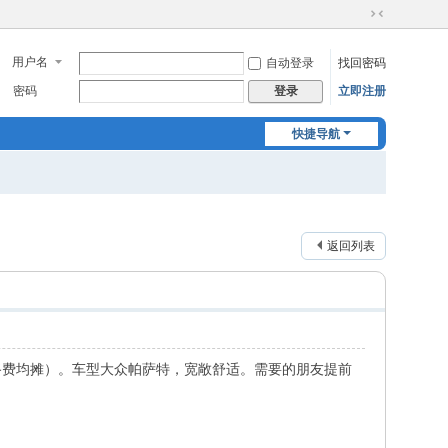
切
换
用户名
自动登录
找回密码
到
窄
密码
立即注册
登录
版
快捷导航
返回列表
过路费均摊）。车型大众帕萨特，宽敞舒适。需要的朋友提前