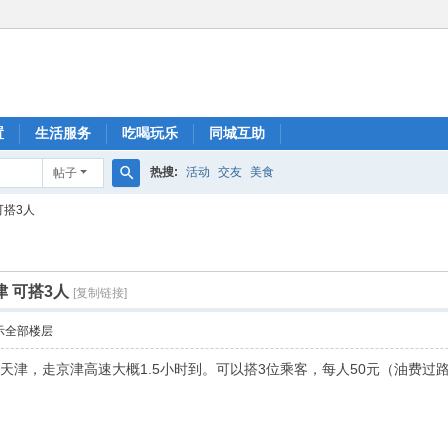
置
生活服务
吃喝玩乐
同城互助
热搜:
活动
交友
美食
帖子
搜
可搭3人
索
 可搭3人
[复制链接]
示全部楼层
天津，走京津高速大概1.5小时到。可以搭3位乘客，每人50元（油费