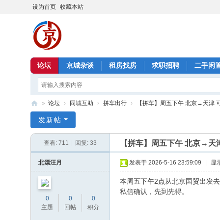
设为首页
收藏本站
论坛
京城杂谈
租房找房
求职招聘
二手闲
»
论坛
›
同城互助
›
拼车出行
›
【拼车】周五下午 北京→天津 
北
发新帖
京
【拼车】周五下午 北京→天津
查看:
711
|
回复:
33
信
息
北漂汪月
发表于 2026-5-16 23:59:09
|
显
港
本周五下午2点从北京国贸出发去
私信确认，先到先得。
0
0
0
主题
回帖
积分