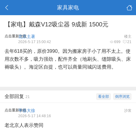
家具家电
【家电】戴森V12吸尘器 9成新 1500元
点击重新加载
北京土著
楼主
2026-5-17 15:00:42
699
21
去年618买的，原价3990。因为搬家房子小了用不太上。使
用次数不多，吸力强劲，配件齐全（地刷头、缝隙吸头、床
褥吸头）。海淀区自提，也可以商量同城闪送费用。
全部回复
看全部
倒序浏览
21
点击重新加载
平谷大徐
沙发
2026-5-17 14:48:16
老北京人表示赞同