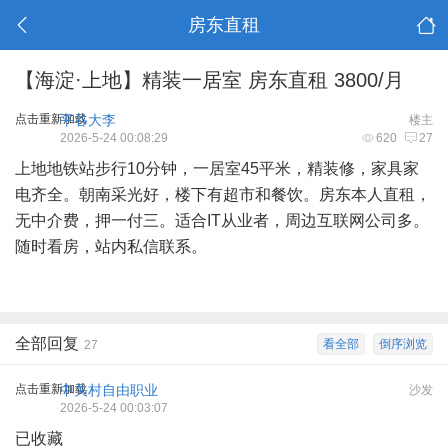
房东直租
【海淀·上地】精装一居室 房东直租 3800/月
点击重新加载
平谷大李
楼主
2026-5-24 00:08:29
620
27
上地地铁站步行10分钟，一居室45平米，精装修，家具家
电齐全。朝南采光好，楼下有超市和餐饮。房东本人直租，
无中介费，押一付三。适合IT从业者，周边互联网公司多。
随时看房，站内私信联系。
全部回复
看全部
倒序浏览
27
点击重新加载
中关村自由职业
沙发
2026-5-24 00:03:07
已收藏