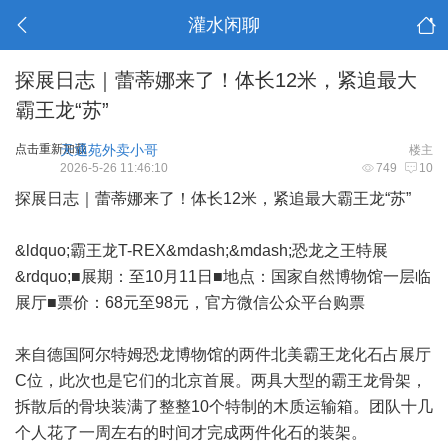
灌水闲聊
探展日志｜蕾蒂娜来了！体长12米，紧追最大
霸王龙“苏”
点击重新加载
天通苑外卖小哥
楼主
2026-5-26 11:46:10
749
10
探展日志｜蕾蒂娜来了！体长12米，紧追最大霸王龙“苏”
&ldquo;霸王龙T-REX&mdash;&mdash;恐龙之王特展
&rdquo;■展期：至10月11日■地点：国家自然博物馆一层临
展厅■票价：68元至98元，官方微信公众平台购票
来自德国阿尔特姆恐龙博物馆的两件北美霸王龙化石占展厅
C位，此次也是它们的北京首展。两具大型的霸王龙骨架，
拆散后的骨块装满了整整10个特制的木质运输箱。团队十几
个人花了一周左右的时间才完成两件化石的装架。