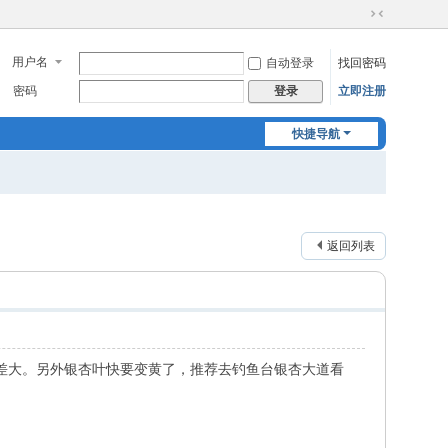
切
换
用户名
自动登录
找回密码
到
窄
密码
立即注册
登录
版
快捷导航
返回列表
差大。另外银杏叶快要变黄了，推荐去钓鱼台银杏大道看