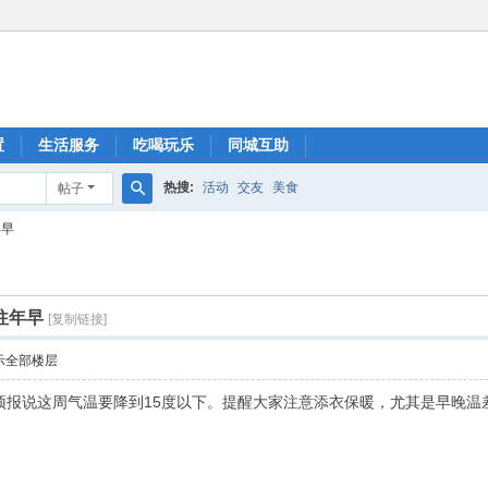
置
生活服务
吃喝玩乐
同城互助
热搜:
活动
交友
美食
帖子
搜
年早
索
往年早
[复制链接]
示全部楼层
预报说这周气温要降到15度以下。提醒大家注意添衣保暖，尤其是早晚温