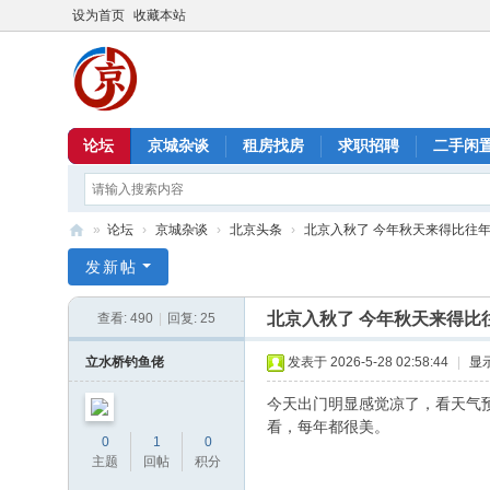
设为首页
收藏本站
论坛
京城杂谈
租房找房
求职招聘
二手闲
»
论坛
›
京城杂谈
›
北京头条
›
北京入秋了 今年秋天来得比往
北
发新帖
京
北京入秋了 今年秋天来得比
查看:
490
|
回复:
25
信
息
立水桥钓鱼佬
发表于 2026-5-28 02:58:44
|
显
港
今天出门明显感觉凉了，看天气
看，每年都很美。
0
1
0
主题
回帖
积分