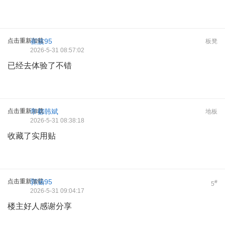
点击重新加载
崔波95
板凳
2026-5-31 08:57:02
已经去体验了不错
点击重新加载
帝都韩斌
地板
2026-5-31 08:38:18
收藏了实用贴
点击重新加载
郭涵95
#
5
2026-5-31 09:04:17
楼主好人感谢分享