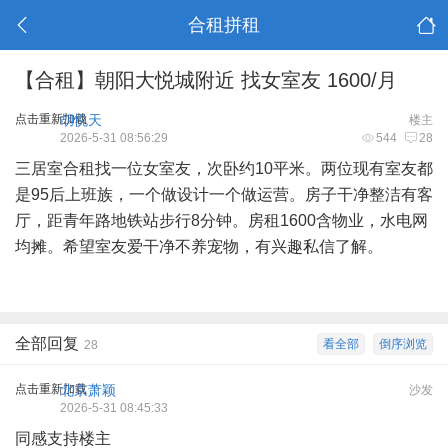
合租拼租
【合租】朝阳大悦城附近 找女室友 1600/月
点击重新加载
胡悦天
楼主
2026-5-31 08:56:29
544
28
三居室合租找一位女室友，次卧约10平米。两位现有室友都
是95后上班族，一个做设计一个做运营。房子干净整洁有客
厅，距青年路地铁站步行8分钟。房租1600含物业，水电网
均摊。希望室友爱干净不养宠物，有兴趣私信了解。
全部回复
看全部
倒序浏览
28
点击重新加载
北京萧颖
沙发
2026-5-31 08:45:33
同感支持楼主