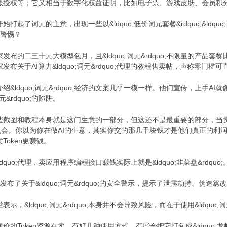
授权等；它又相当于数字化权益证明，比如电子票、游戏皮肤、会员积分
了词元的主意，出现一些以&ldquo;低价词元套餐&rdquo;&ldquo;词
要警惕？
布的二三十元大模型包月，且&ldquo;词元&rdquo;不限量的产品
布关于AI算力&ldquo;词元&rdquo;代理的教程售卖帖，声称零门槛
&ldquo;词元&rdquo;经济的文案几乎一模一样。他们宣传，上手
&rdquo;的陷阱。
截图和教程本身就是这门生意的一部分，但这还不是最重要的部分，当卖T
dquo;的机会。你以为你在做AI的生意，其实你交的那几千块钱才是他们真正
oken更赚钱。
rdquo;代理，卖应用程序编程接口赚钱实际上就是&ldquo;韭菜盘&rdquo;
布了关于&ldquo;词元&rdquo;的安全警示，提示了泄露劫持、伪
&ldquo;词元&rdquo;本身并不会导致风险，而在于使用&ldquo;词元
的Token资源在卖，有好几种使用方式，有些会把它打包成&ldquo;龙