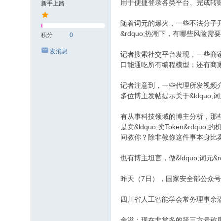
用于便捷登录各类平台、完成转账
新手上路
随着词元的爆火，一些不法分子开始打起
&rdquo;热潮下，有哪些风险需
积分
0
发消息
记者搜索社交平台发现，一些商家发
口能通吃所有编程模型；还有商家发
记者注意到，一些代理所发视频介绍
多位博主发帖提示关于&ldquo;词元
有从事科技领域的博主分析，那些
是卖&ldquo;卖Token&r
间教你？除非教你这件事本身比卖T
也有博主坦言，做&ldquo;词元&
昨天（7日），国家安全部公众号发
四川省人工智能学会常务理事余溢表示，
余溢：现在非常多的第三方号称廉价