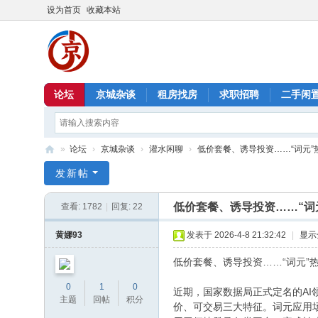
设为首页
收藏本站
论坛
京城杂谈
租房找房
求职招聘
二手闲
»
论坛
›
京城杂谈
›
灌水闲聊
›
低价套餐、诱导投资……“词元”热
北
发新帖
京
低价套餐、诱导投资……“词
查看:
1782
|
回复:
22
信
息
黄娜93
发表于 2026-4-8 21:32:42
|
显示
港
低价套餐、诱导投资……“词元”
0
1
0
近期，国家数据局正式定名的AI领
主题
回帖
积分
价、可交易三大特征。词元应用场景远超