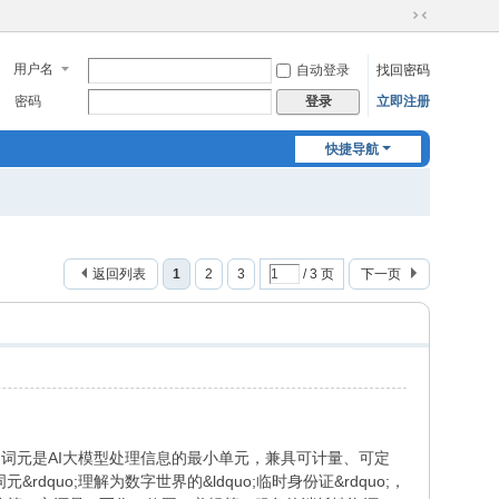
切
换
用户名
自动登录
找回密码
到
窄
密码
立即注册
登录
版
快捷导航
返回列表
1
2
3
/ 3 页
下一页
来说，词元是AI大模型处理信息的最小单元，兼具可计量、可定
dquo;理解为数字世界的&ldquo;临时身份证&rdquo;，