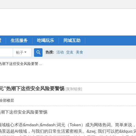
置
生活服务
吃喝玩乐
同城互助
热搜:
活动
交友
美食
帖子
搜
潮下这些安全风险要警 ...
索
元”热潮下这些安全风险要警惕
[复制链接]
全部楼层
热潮下这些安全风险要警惕
域核心术语&mdash;&mdash;词元（Token）成为网络热词。简单
AI领域，与我们的日常生活紧密相关。&zwj; 我们可以把&ldquo;词元&r