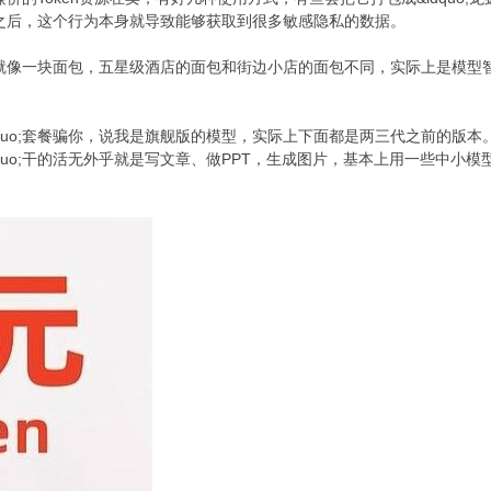
;到本地之后，这个行为本身就导致能够获取到很多敏感隐私的数据。
dquo;就像一块面包，五星级酒店的面包和街边小店的面包不同，实际上是模型
元&rdquo;套餐骗你，说我是旗舰版的模型，实际上下面都是两三代之前的
&rdquo;干的活无外乎就是写文章、做PPT，生成图片，基本上用一些