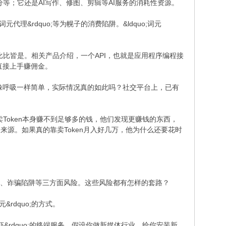
等；它还是AI写作、修图、剪辑等AI服务的消耗性资源。
元代理&rdquo;等为幌子的消费陷阱。&ldquo;词元
套餐比比皆是。相关产品介绍，一个API，也就是应用程序编程接
可直接上手赚佣金。
AI就像呼吸一样简单，实际情况真的如此吗？社交平台上，已有
oken本身赚不到足够多的钱，他们发现更赚钱的东西，
的利润来源。如果真的靠卖Token月入好几万，他为什么还要花时
。
造篡改、诈骗陷阱等三方面风险。这些风险都有怎样的套路？
&rdquo;的方式。
虾&rdquo;的终端服务。假设你做新媒体行业，给你安装新