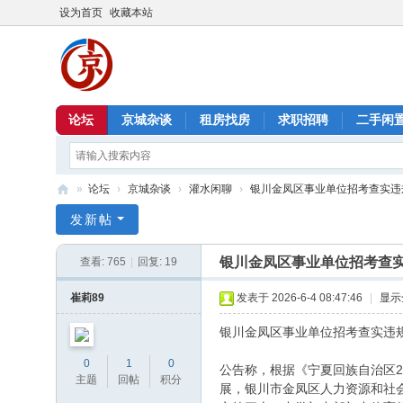
设为首页
收藏本站
论坛
京城杂谈
租房找房
求职招聘
二手闲
»
论坛
›
京城杂谈
›
灌水闲聊
›
银川金凤区事业单位招考查实违规
北
发新帖
京
银川金凤区事业单位招考查
查看:
765
|
回复:
19
信
息
崔莉89
发表于 2026-6-4 08:47:46
|
显示
港
银川金凤区事业单位招考查实违
0
1
0
公告称，根据《宁夏回族自治区
主题
回帖
积分
展，银川市金凤区人力资源和社会