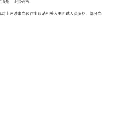
实清楚、证据确凿。
现对上述涉事岗位作出取消相关入围面试人员资格、部分岗