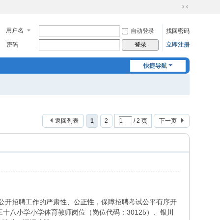
切
换
用户名
自动登录
找回密码
到
窄
密码
立即注册
登录
版
快捷导航
返回列表
1
2
/ 2 页
下一页
位公开招聘工作的严肃性、公正性，保障招聘考试公平有序开
十八小学小学体育教师岗位（岗位代码：30125）、银川