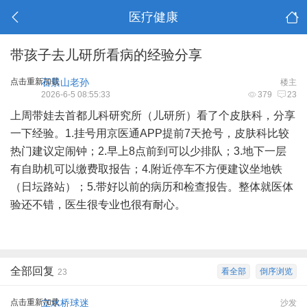
医疗健康
带孩子去儿研所看病的经验分享
点击重新加载
石景山老孙
楼主
2026-6-5 08:55:33
379
23
上周带娃去首都儿科研究所（儿研所）看了个皮肤科，分享
一下经验。1.挂号用京医通APP提前7天抢号，皮肤科比较
热门建议定闹钟；2.早上8点前到可以少排队；3.地下一层
有自助机可以缴费取报告；4.附近停车不方便建议坐地铁
（日坛路站）；5.带好以前的病历和检查报告。整体就医体
验还不错，医生很专业也很有耐心。
全部回复
看全部
倒序浏览
23
点击重新加载
立水桥球迷
沙发