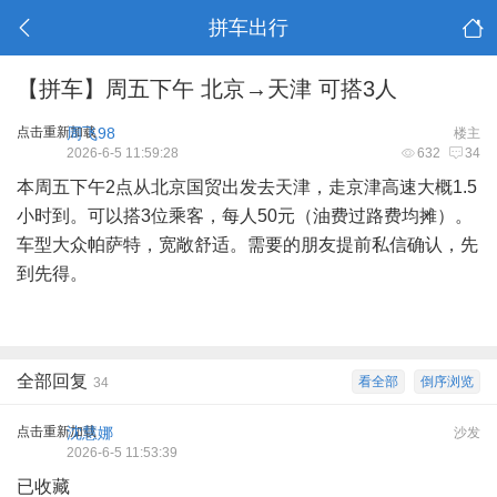
拼车出行
【拼车】周五下午 北京→天津 可搭3人
点击重新加载
周飞98
楼主
2026-6-5 11:59:28
632
34
本周五下午2点从北京国贸出发去天津，走京津高速大概1.5
小时到。可以搭3位乘客，每人50元（油费过路费均摊）。
车型大众帕萨特，宽敞舒适。需要的朋友提前私信确认，先
到先得。
全部回复
看全部
倒序浏览
34
点击重新加载
沈慧娜
沙发
2026-6-5 11:53:39
已收藏