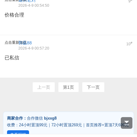
通州老刘
9
2026-4-9 00:54:50
价格合理
点击重新加载
郭磊88
#
10
2026-4-9 00:57:20
已私信
上一页
第1页
下一页
商家合作：
合作微信
bjxxg8
收费：24小时置顶99元｜72小时置顶269元｜首页推荐+置顶7天699元
查看明细