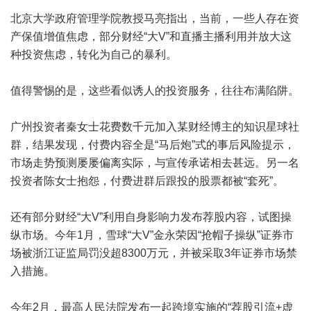
北京大学政府管理学院教授马亮指出，当前，一些人存在资
产保值增值焦虑，部分财经“大V”和直播主播利用并放大这
种投资焦虑，转化为自己的暴利。
值得警惕的是，这些看似诱人的投资服务，往往布满陷阱。
广州投资者秦女士花费数千元加入某财经博主的知识星球社
群，结果发现，付费内容全是“马后炮”式的事后风险提示，
市场走势预测屡屡偏离实际，与宣传承诺相去甚远。另一名
投资者陈女士抱怨，付费进群后跟投的股票都被“套死”。
还有部分财经“大V”利用自身影响力发布荐股内容，试图操
纵市场。今年1月，雪球“大V”金永荣因“抢帽子操纵”证券市
场被浙江证监局罚没超8300万元，并被采取3年证券市场禁
入措施。
今年2月，最高人民法院发布一起跨境实施的“荐股引流+虚