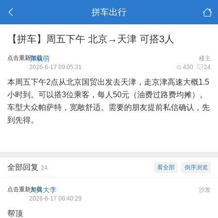
拼车出行
【拼车】周五下午 北京→天津 可搭3人
点击重新加载
郭成萌
楼主
2026-6-17 09:05:31
430
24
本周五下午2点从北京国贸出发去天津，走京津高速大概1.5
小时到。可以搭3位乘客，每人50元（油费过路费均摊）。
车型大众帕萨特，宽敞舒适。需要的朋友提前私信确认，先
到先得。
全部回复
看全部
倒序浏览
24
点击重新加载
大兴大李
沙发
2026-6-17 08:40:29
帮顶