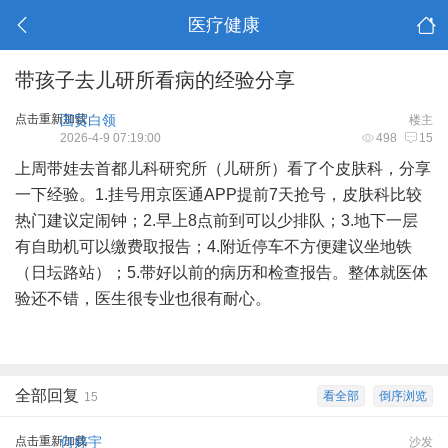
医疗健康
带孩子去儿研所看病的经验分享
点击重新加载
国贸白领
楼主
2026-4-9 07:19:00
498
15
上周带娃去首都儿科研究所（儿研所）看了个皮肤科，分享
一下经验。1.挂号用京医通APP提前7天抢号，皮肤科比较
热门建议定闹钟；2.早上8点前到可以少排队；3.地下一层
有自助机可以缴费取报告；4.附近停车不方便建议坐地铁
（日坛路站）；5.带好以前的病历和检查报告。整体就医体
验还不错，医生很专业也很有耐心。
全部回复
看全部
倒序浏览
15
点击重新加载
何婷宇
沙发