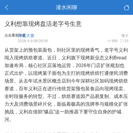
灌水闲聊
义利想靠现烤盘活老字号生意
点击重新加载
怀柔大黄
楼主
2026-4-9 08:09:06
990
15
从货架上的预包装面包，到社区里的现烤香气，老字号义利
闯入现烤烘焙赛道。近日，义利旗下现烤新业态义利Bread
加速布局，核心社区店落地运营，2026年门店扩张规划也
正式出炉，以现烤菓子面包为主打的现烤烘焙打通便民消费
场景。从去年试水景区概念店到今年深耕社区加码现烤烘焙
赛道，百年义利正在进行传统货架预包装食品向现烤现卖、
全时段服务的转型。不过，烘焙赛道因产品易复制、成本压
力大及消费场景碎片化，面临着极高的洗牌率与规模化扩张
挑战，义利在借助“爆品”这一助推器下要守住自身的护城
河。