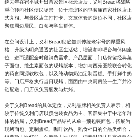
继去年在宛平城开出首家景区概念店后，义利Bread将战略
重心转向社区便民场景，位于海淀区的皂君庙首家社区店正
式亮相。与景区店主打打卡、文旅体验的定位不同，社区店
聚焦周边居民、白领与学生群体。
在空间设计上，义利Bread彻底告别传统老字号的厚重风
格，升级为明亮通透的社区生活站，增设咖啡吧台与休闲座
位，进而适配全时段消费需求。产品层面，门店保留经典菓
子面包、维生素面包的现烤版本，增加与西苑医院联合转化
的药食同源软欧包，以及纯动物奶油定制蛋糕、手打鲜牛奶
等。门店严格执行当日现烤，面团由中央厨房统一生产并冷
链配送，门店仅负责醒发与烘烤。
关于义利Bread的具体定位，义利品牌相关负责人表示，相
较于传统义利门店以预包装食品为主、客群集中于中老年群
体的格局，义利Bread产品结构从单一预包装面包，拓展为
现烤面包、定制蛋糕、咖啡饮品、熟食档口的全品类组合，