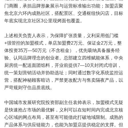
门商圈，承担品牌形象展示与运营标准输出功能；加盟店聚
焦北京六环内成熟社区，搭配景区、交通枢纽快闪店，目标
年底实现北京社区3公里现烤面包覆盖。
上述相关负责人表示，为保障扩张质量，义利采用低门槛
+强管控的加盟模式，单店加盟费2万元、保证金2万元，整
体投资35万—50万元（不含租金），优先吸纳具备服务经
验、认同品牌理念的创业者。总部建立四维赋能体系，中央
厨房统一配送面团馅料，开业前提供7—10天封闭式培训，
统一策划营销活动并协助选址；同时通过数字化系统监控运
营，搭配神秘顾客暗访，严禁更改配方与售卖隔夜产品，以
严苛规则守住品质底线。
中国城市发展研究院投资部副主任袁帅表示，加盟模式无疑
是快速抢占市场的最优解，义利可以在短时间内完成北京核
心区域的网点布局，甚至有可能借此打破地域限制。成熟的
产品体系与供应链能力，也能为加盟店提供稳定的支撑。但