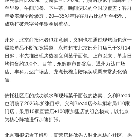
经典款占比60%、创新款占比40%。消费时段从早高峰延伸
至早餐、午间加餐、下午茶、晚间便民的全时段覆盖；客群
年龄实现全龄渗透，20—35岁年轻客群占比提升至45%，
成功打破老字号年龄圈层壁垒。
此外，北京商报记者也注意到，义利也在通过现烤面包这一
爆款单品不断拓宽渠道。永辉超市北京部分门店已于3月14
日起，率先推出现烤热卖义利菓子面包。上市以来，单店日
均销售约200个。目前，永辉超市鲁谷店、通州万达广场
店、丰科万达广场店、龙湖长楹店陆续实现周末常态化销
售。
依托社区店的成功试水和现烤菓子面包的热卖，义利Bread
也明确了2026年扩张目标。义利Bread店今年拟布局110家
门店，采用10家直营店+100家加盟店的组合模式，以北京
为核心阵地进行加速扩张。
北京商报记者了解到，直营店将优先入驻北京核心社区、热