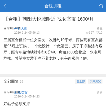
合租拼租
【合租】朝阳大悦城附近 找女室友 1600/月
点击重新加载
平谷大郑
楼主
2026-6-24 05:56:13
367
19
三居室合租找一位女室友，次卧约10平米。两位现有室友都
是95后上班族，一个做设计一个做运营。房子干净整洁有客
厅，距青年路地铁站步行8分钟。房租1600含物业，水电网
均摊。希望室友爱干净不养宠物，有兴趣私信了解。
全部回复
看全部
倒序浏览
19
点击重新加载
北苑吃货
沙发
2026-6-24 05:44:23
好帖子必须支持