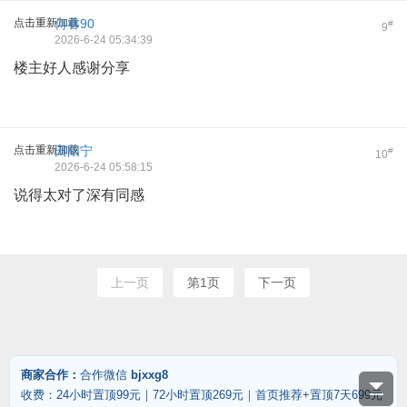
点击重新加载
何睿90
#
9
2026-6-24 05:34:39
楼主好人感谢分享
点击重新加载
田阳宁
#
10
2026-6-24 05:58:15
说得太对了深有同感
上一页
第1页
下一页
商家合作：
合作微信
bjxxg8
收费：24小时置顶99元｜72小时置顶269元｜首页推荐+置顶7天699元