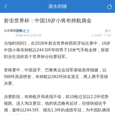
灌水闲聊
射击世界杯：中国19岁小将布帅航摘金
点击重新加载
通州老王
楼主
2026-4-9 13:51:03
1427
20
当地时间8日，在2026年射击世界杯西班牙站比赛中，19岁
中国小将布帅航以244.5环夺得男子10米气手枪金牌，斩获
职业生涯的首个世界杯分站赛冠军。
资格赛中，中国选手、巴黎奥运会冠军谢瑜发挥稳健，以
588环高居榜首，布帅航以582环排名第五，两人携手晋级
决赛。
决赛阶段，布帅航开局表现不俗，前10枪过后以2.2环优势
领跑。进入淘汰赛后，他的状态略有起伏，但很快稳住手
感，最终以244.5环、领先1.3环的成绩夺冠，为中国队摘得