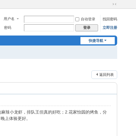
切
换
用户名
自动登录
找回密码
到
窄
密码
立即注册
登录
版
快捷导航
返回列表
麻辣小龙虾，排队王但真的好吃；2.花家怡园的烤鱼，分
日晚上体验更好。