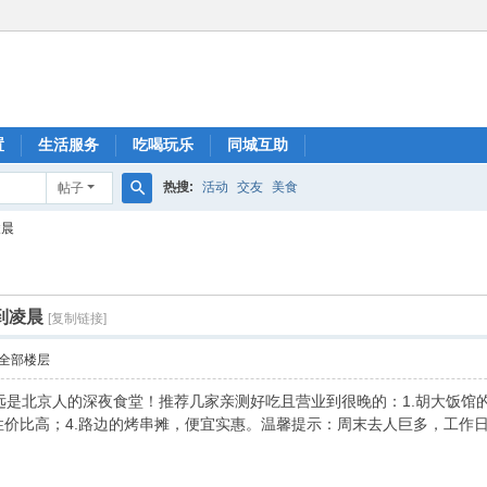
置
生活服务
吃喝玩乐
同城互助
热搜:
活动
交友
美食
帖子
搜
凌晨
索
到凌晨
[复制链接]
全部楼层
是北京人的深夜食堂！推荐几家亲测好吃且营业到很晚的：1.胡大饭馆的
性价比高；4.路边的烤串摊，便宜实惠。温馨提示：周末去人巨多，工作