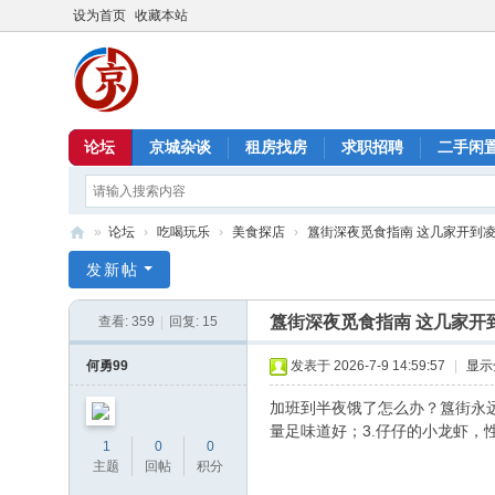
设为首页
收藏本站
论坛
京城杂谈
租房找房
求职招聘
二手闲
»
论坛
›
吃喝玩乐
›
美食探店
›
簋街深夜觅食指南 这几家开到
北
发新帖
京
簋街深夜觅食指南 这几家开
查看:
359
|
回复:
15
信
息
何勇99
发表于 2026-7-9 14:59:57
|
显示
港
加班到半夜饿了怎么办？簋街永远
量足味道好；3.仔仔的小龙虾，
1
0
0
主题
回帖
积分