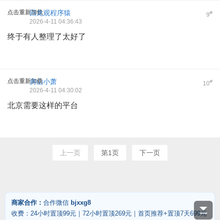
点击重新加载
回龙观程序猿
#
9
2026-4-11 04:36:43
终于有人整理了太好了
点击重新加载
房山小萧
#
10
2026-4-11 04:30:02
北京需要这样的平台
上一页
第1页
下一页
商家合作：
合作微信
bjxxg8
收费：24小时置顶99元｜72小时置顶269元｜首页推荐+置顶7天699元