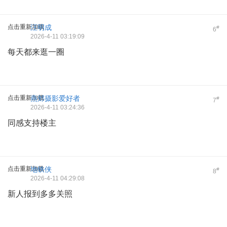
点击重新加载
汪明成
#
6
2026-4-11 03:19:09
每天都来逛一圈
点击重新加载
燕郊摄影爱好者
#
7
2026-4-11 03:24:36
同感支持楼主
点击重新加载
地铁侠
#
8
2026-4-11 04:29:08
新人报到多多关照