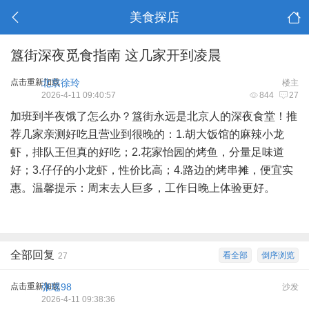
美食探店
簋街深夜觅食指南 这几家开到凌晨
点击重新加载
北京徐玲
楼主
2026-4-11 09:40:57
844
27
加班到半夜饿了怎么办？簋街永远是北京人的深夜食堂！推
荐几家亲测好吃且营业到很晚的：1.胡大饭馆的麻辣小龙
虾，排队王但真的好吃；2.花家怡园的烤鱼，分量足味道
好；3.仔仔的小龙虾，性价比高；4.路边的烤串摊，便宜实
惠。温馨提示：周末去人巨多，工作日晚上体验更好。
全部回复
看全部
倒序浏览
27
点击重新加载
张瑶98
沙发
2026-4-11 09:38:36