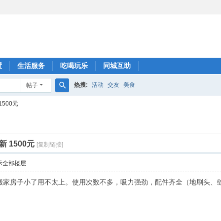
置
生活服务
吃喝玩乐
同城互助
热搜:
活动
交友
美食
帖子
搜
500元
索
 1500元
[复制链接]
示全部楼层
因为搬家房子小了用不太上。使用次数不多，吸力强劲，配件齐全（地刷头