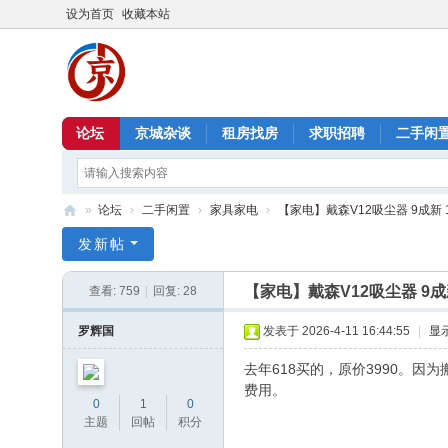
设为首页
收藏本站
论坛
京城杂谈
租房找房
求职招聘
二手闲
»
论坛
›
二手闲置
›
家具家电
›
【家电】戴森V12吸尘器 9成新 1
北
发新帖
京
【家电】戴森V12吸尘器 9成新
查看:
759
|
回复:
28
信
息
罗辉国
发表于 2026-4-11 16:44:55
|
显
港
去年618买的，原价3990。
费用。
0
1
0
主题
回帖
积分