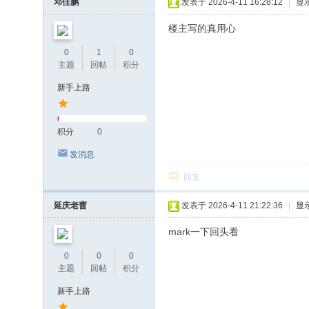
邓佳鹏
发表于 2026-4-11 16:28:12
|
显
楼主写的真用心
0
1
0
主题
回帖
积分
新手上路
积分
0
发消息
回复
延庆老曹
发表于 2026-4-11 21:22:36
|
显
mark一下回头看
0
0
0
主题
回帖
积分
新手上路