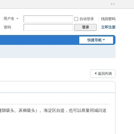
切
换
用户名
自动登录
找回密码
到
窄
密码
立即注册
登录
版
快捷导航
返回列表
、缝隙吸头、床褥吸头）。海淀区自提，也可以商量同城闪送