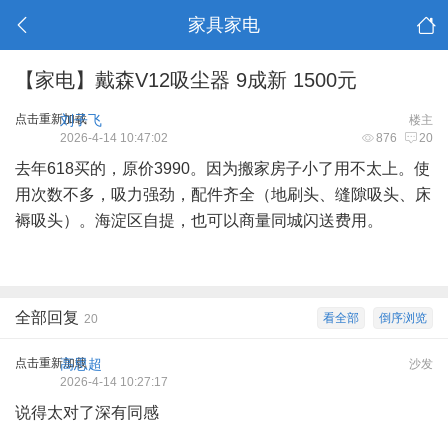
家具家电
【家电】戴森V12吸尘器 9成新 1500元
点击重新加载
刘子飞
楼主
2026-4-14 10:47:02
876
20
去年618买的，原价3990。因为搬家房子小了用不太上。使
用次数不多，吸力强劲，配件齐全（地刷头、缝隙吸头、床
褥吸头）。海淀区自提，也可以商量同城闪送费用。
全部回复
看全部
倒序浏览
20
点击重新加载
高思超
沙发
2026-4-14 10:27:17
说得太对了深有同感