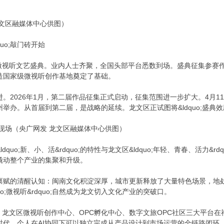
文区融媒体中心供图）
quo;敲门砖开始
届微视听文艺盛典。业内人士齐聚，全国头部平台悉数到场。盛典征集参赛作
造国家级微视听创作基地奠定了基础。
。2026年1月，第二届作品征集正式启动，征集范围进一步扩大。4月1
。从首届到第二届，是战略的延续。龙文区正试图将&ldquo;盛典效应&rdqu
典现场（央广网发 龙文区融媒体中心供图）
quo;新、小、活&rdquo;的特性与龙文区&ldquo;年轻、青春、活力
撬动整个产业的集聚和升级。
禀赋的清醒认知：闽南文化积淀深厚，城市更新释放了大量特色场景，地
o;微视听&rdquo;自然成为龙文切入文化产业的突破口。
月，龙文区微视听创作中心、OPC孵化中心、数字文旅OPC社区三大平台
时代，个人在AI协同下可以独立完成从产品设计到市场运营的全链路闭环