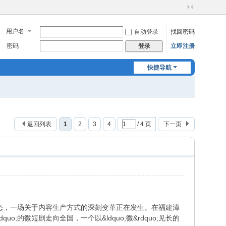
切
换
用户名
自动登录
找回密码
到
窄
密码
立即注册
登录
版
快捷导航
返回列表
1
2
3
4
/ 4 页
下一页
费的主流形态，一场关于内容生产方式的深刻变革正在发生。在福建漳
;的微短剧走向全国，一个以&ldquo;微&rdquo;见长的