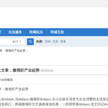
置
生活服务
吃喝玩乐
同城互助
热搜:
活动
交友
美食
帖子
搜
，微视听产业起势 ...
索
大文章，微视听产业起势
[复制链接]
示全部楼层
章，微视听产业起势
;&mdash;当&ldquo;微视听&rdquo;从小众娱乐演变为文化消
口：两届微视听文艺盛典落地生根，一部部带着&ldquo;龙文印记&rdquo