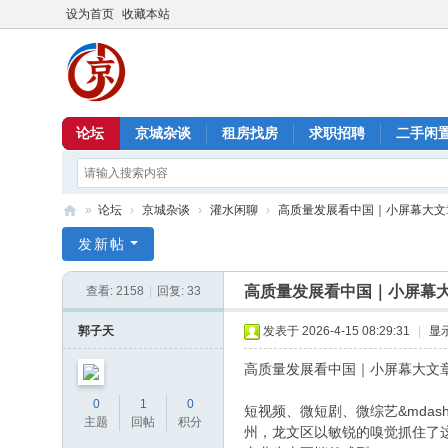
设为首页
收藏本站
论坛
京城杂谈
租房找房
求职招聘
二手闲
»
论坛
›
京城杂谈
›
灌水闲聊
›
高质量发展看中国｜小屏幕大文章
北
发新帖
京
高质量发展看中国｜小屏幕
查看:
2158
|
回复:
33
信
息
郭子天
发表于 2026-4-15 08:29:31
|
显
港
高质量发展看中国｜小屏幕大文
0
1
0
短视频、微短剧、微综艺&mdash
主题
回帖
积分
州，龙文区以敏锐的嗅觉抓住了这轮风