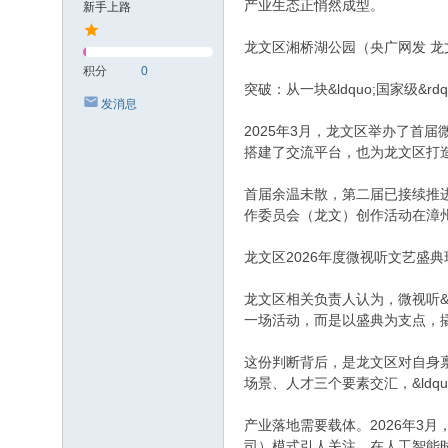
产业生态正悄然成型。
新手上路
龙文区湘桥湖公园（央广网发 龙
积分
0
突破：从一块&ldquo;国家级&rd
发消息
2025年3月，龙文区举办了首
搭建了交流平台，也为龙文区打
首届余温未散，第二届已接续推进
作委员会（龙文）创作活动在漳州举办
龙文区2026年度微视听文艺盛
龙文区相关负责人认为，微视听&ld
一场活动，而是以盛典为支点，
这份判断背后，是龙文区对自身
场景、人才三个要素交汇，&ldqu
产业落地需要载体。2026年3
司）模式引人关注。在人工智能