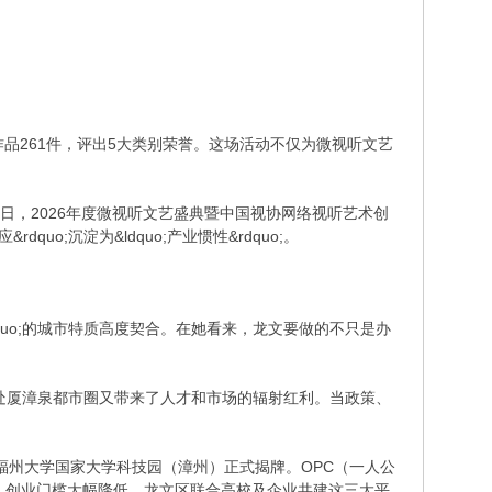
品261件，评出5大类别荣誉。这场活动不仅为微视听文艺
1日，2026年度微视听文艺盛典暨中国视协网络视听艺术创
o;沉淀为&ldquo;产业惯性&rdquo;。
&rdquo;的城市特质高度契合。在她看来，龙文要做的不只是办
处厦漳泉都市圈又带来了人才和市场的辐射红利。当政策、
在福州大学国家大学科技园（漳州）正式揭牌。OPC（一人公
，创业门槛大幅降低。龙文区联合高校及企业共建这三大平