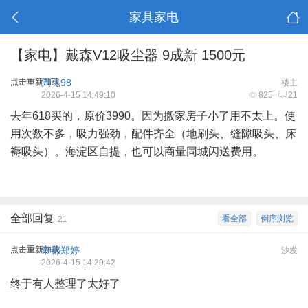
家具家电
【家电】戴森V12吸尘器 9成新 1500元
点击重新加载
周飞98
楼主
2026-4-15 14:49:10
825
21
去年618买的，原价3990。因为搬家房子小了用不太上。使
用次数不多，吸力强劲，配件齐全（地刷头、缝隙吸头、床
褥吸头）。海淀区自提，也可以商量同城闪送费用。
全部回复
看全部
倒序浏览
21
点击重新加载
帝都郑婷
沙发
2026-4-15 14:29:42
终于有人整理了太好了