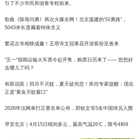
引了不少市民和游客专程前来。
歌曲《陈母问勇》再次火爆全网！北京援建的“问勇路”，
5043米长度藏着特殊含义
繁花古寺相映成趣！五塔寺文冠果花开游客纷至沓来
“五一”假期运输火车票今起开售，购票日历来了—— 您想好
去哪儿了吗？
有医说医｜四月不灭蚊，夏天徒伤悲！疾控专家提醒：现在
正是“黄金灭蚊窗口”
2026年法网单打正赛名单公布，郑钦文等5名中国球员入围
早安北京｜4月15日晴间多云，最高气温26℃，限号4和9