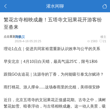
灌水闲聊
繁花古寺相映成趣！五塔寺文冠果花开游客纷
至沓来
点击重新加载
周鹏昊
楼主
2026-4-16 05:20:25
1583
21
理论1点点｜促进共同富裕需重新认识效率与公平的关系
早安北京｜4月10日白天晴，最高气温25℃，限号1和6
跟我GO去追花｜法源寺的丁香，为何能吸引泰戈尔赋诗？
雨打桃花、游人撑伞......这场春雨里的北植，美得很安静
近日，北京五塔寺的文冠果花正值盛花期。古寺之中，满树
繁花如雪、暗香浮动，与古塔相映成趣。这一动人美景，吸