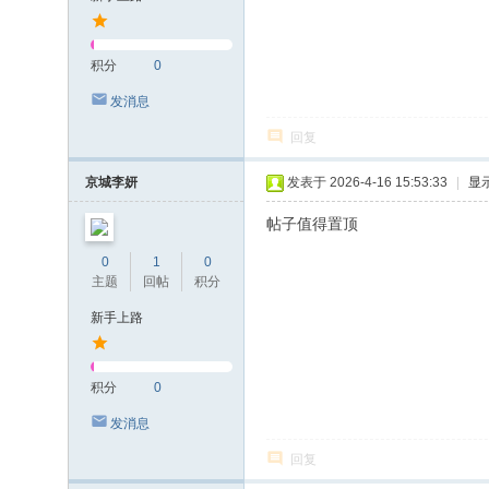
积分
0
发消息
回复
京城李妍
发表于 2026-4-16 15:53:33
|
显
帖子值得置顶
0
1
0
主题
回帖
积分
新手上路
积分
0
发消息
回复