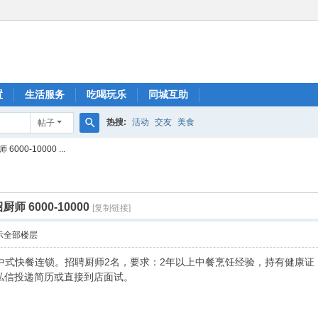
置
生活服务
吃喝玩乐
同城互助
热搜:
活动
交友
美食
帖子
搜
0-10000 ...
索
6000-10000
[复制链接]
示全部楼层
中式快餐连锁。招聘厨师2名，要求：2年以上中餐烹饪经验，持有健康证，
私信投递简历或直接到店面试。