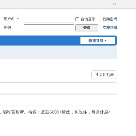
切
换
用户名
自动登录
找回密码
到
窄
密码
立即注册
登录
版
快捷导航
返回列表
能吃苦耐劳。待遇：底薪6000+绩效，包吃住，每月休息4