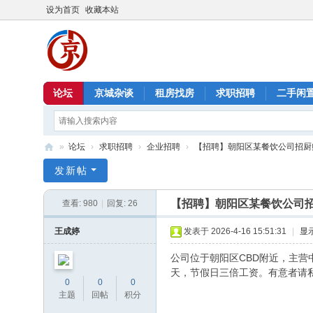
设为首页
收藏本站
论坛
京城杂谈
租房找房
求职招聘
二手闲
»
论坛
›
求职招聘
›
企业招聘
›
【招聘】朝阳区某餐饮公司招厨师 600
北
发新帖
京
【招聘】朝阳区某餐饮公司招厨师 
查看:
980
|
回复:
26
信
息
王成婷
发表于 2026-4-16 15:51:31
|
显
港
公司位于朝阳区CBD附近，主营
天，节假日三倍工资。有意者请
0
0
0
主题
回帖
积分