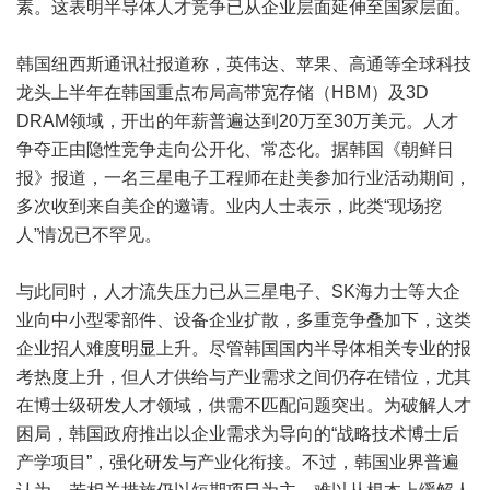
素。这表明半导体人才竞争已从企业层面延伸至国家层面。
韩国纽西斯通讯社报道称，英伟达、苹果、高通等全球科技
龙头上半年在韩国重点布局高带宽存储（HBM）及3D
DRAM领域，开出的年薪普遍达到20万至30万美元。人才
争夺正由隐性竞争走向公开化、常态化。据韩国《朝鲜日
报》报道，一名三星电子工程师在赴美参加行业活动期间，
多次收到来自美企的邀请。业内人士表示，此类“现场挖
人”情况已不罕见。
与此同时，人才流失压力已从三星电子、SK海力士等大企
业向中小型零部件、设备企业扩散，多重竞争叠加下，这类
企业招人难度明显上升。尽管韩国国内半导体相关专业的报
考热度上升，但人才供给与产业需求之间仍存在错位，尤其
在博士级研发人才领域，供需不匹配问题突出。为破解人才
困局，韩国政府推出以企业需求为导向的“战略技术博士后
产学项目”，强化研发与产业化衔接。不过，韩国业界普遍