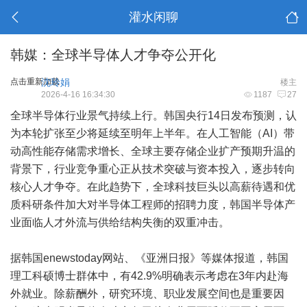
灌水闲聊
韩媒：全球半导体人才争夺公开化
点击重新加载
沈玲娟
楼主
2026-4-16 16:34:30
1187
27
全球半导体行业景气持续上行。韩国央行14日发布预测，认
为本轮扩张至少将延续至明年上半年。在人工智能（AI）带
动高性能存储需求增长、全球主要存储企业扩产预期升温的
背景下，行业竞争重心正从技术突破与资本投入，逐步转向
核心人才争夺。在此趋势下，全球科技巨头以高薪待遇和优
质科研条件加大对半导体工程师的招聘力度，韩国半导体产
业面临人才外流与供给结构失衡的双重冲击。
据韩国enewstoday网站、《亚洲日报》等媒体报道，韩国
理工科硕博士群体中，有42.9%明确表示考虑在3年内赴海
外就业。除薪酬外，研究环境、职业发展空间也是重要因