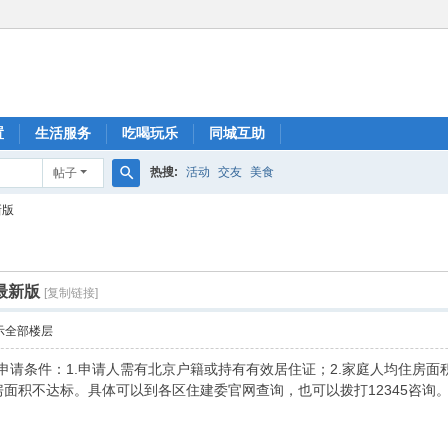
置
生活服务
吃喝玩乐
同城互助
热搜:
活动
交友
美食
帖子
搜
新版
索
最新版
[复制链接]
示全部楼层
房申请条件：1.申请人需有北京户籍或持有有效居住证；2.家庭人均住房面
房面积不达标。具体可以到各区住建委官网查询，也可以拨打12345咨询