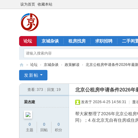
设为首页
收藏本站
论坛
京城杂谈
租房找房
求职招聘
二手闲
»
论坛
›
京城杂谈
›
政策解读
›
北京公租房申请条件2026年最
北
发新帖
京
北京公租房申请条件2026年
查看:
373
|
回复:
19
信
息
梁杰建
发表于 2026-4-25 14:56:31
|
显
港
帮大家整理了2026年北京公租
同）；4.在北京无自有住房或住
0
0
0
主题
回帖
积分