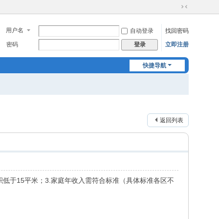
切
换
用户名
自动登录
找回密码
到
窄
密码
立即注册
登录
版
快捷导航
返回列表
积低于15平米；3.家庭年收入需符合标准（具体标准各区不
。