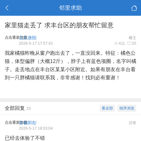
邻里求助
家里猫走丢了 求丰台区的朋友帮忙留意
点击重新加载
北京唐阳
楼主
2026-5-17 17:57:42
411
25
我家橘猫昨晚从窗户跑出去了，一直没回来。特征：橘色公
猫，体型偏胖（大概12斤），脖子上有蓝色项圈，名字叫橘
子。走丢地点在丰台区某某小区附近。如果有朋友在丰台看
到一只胖橘猫请联系我，非常感谢！找到必有重谢！
全部回复
看全部
倒序浏览
25
点击重新加载
首都郭彤
沙发
2026-5-17 18:03:04
已经去体验了不错