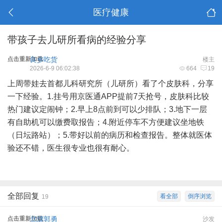
医疗健康
带孩子去儿研所看病的经验分享
点击重新加载
良乡吃货
楼主
2026-6-9 06:02:38
664
19
上周带娃去首都儿科研究所（儿研所）看了个皮肤科，分享
一下经验。1.挂号用京医通APP提前7天抢号，皮肤科比较
热门建议定闹钟；2.早上8点前到可以少排队；3.地下一层
有自助机可以缴费取报告；4.附近停车不方便建议坐地铁
（日坛路站）；5.带好以前的病历和检查报告。整体就医体
验还不错，医生很专业也很有耐心。
全部回复
看全部
倒序浏览
19
点击重新加载
北漂郭勇
沙发