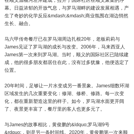
在顺义温榆河左岸建成，拉开了国际社区在顺义聚集的序
幕。日益浓郁的开放气息，与罗马湖畔的建设发展相遇，产
生了奇妙的化学反应&mdash;&mdash;商业氛围在湖边悄然
生长、融合。
马六甲传奇餐厅已在罗马湖周边扎根20年，老板莉莉与
James见证了罗马湖的成长与改变。2006年，马来西亚人
James第一次来到罗马湖。当时，顺义的国际社区已陆续建
成，他的很多朋友都居住在此，没有过多犹豫，他便选定了
位置。
20年时间，足够让一片水变成另一番景象。James细数环湖
区域发生的几次重要变化：修湖、修桥、修路。每一次变
化，都在重新塑造这里的样子。如今，罗马湖水面更开阔
了、夜景更丰富了，餐厅里的客人也更多元了。
与James的故事相比，黄俊鹏的&ldquo;罗马湖9号
&rdquo;，则是另一条时间线。2020年，黄俊鹏第一次来顺