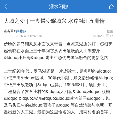
灌水闲聊
大城之变｜一湖蝶变耀城兴 水岸融汇五洲情
点击重新加载
孙俊欣
楼主
2026-4-9 16:46:16
1029
17
傍晚的罗马湖风从水面吹来带着一点凉意湖边的灯一盏盏亮
起倒映在水面上三十年间它从农田灌溉的人工湖变身
&ldquo;小后海&rdquo;走出生态优先国际融合的更新之路
上世纪90年代，罗马湖还是一片盐碱地，是典型的&ldquo;
中低产田&rdquo;区域。90年代中期，顺义后沙峪镇&ldquo;
中低产田改造项目&rdquo;启动。1996年8月，项目开工。
工程整合了罗各庄村的&ldquo;大河套&rdquo;&ldquo;渡槽
&rdquo;&ldquo;东河&rdquo;&ldquo;南河筒子&rdquo;，以
及马头庄村的&ldquo;西海子&rdquo;等自然沟渠与水塘，开
凿出新的人工湖。最初为这里命名的人，用两村名的首字，