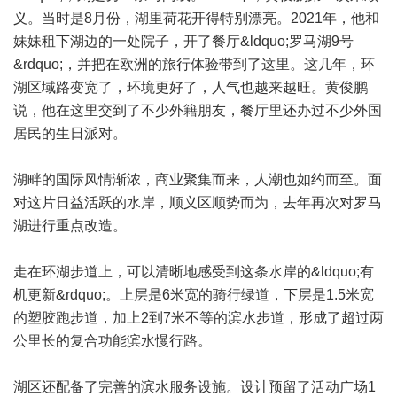
义。当时是8月份，湖里荷花开得特别漂亮。2021年，他和
妹妹租下湖边的一处院子，开了餐厅&ldquo;罗马湖9号
&rdquo;，并把在欧洲的旅行体验带到了这里。这几年，环
湖区域路变宽了，环境更好了，人气也越来越旺。黄俊鹏
说，他在这里交到了不少外籍朋友，餐厅里还办过不少外国
居民的生日派对。
湖畔的国际风情渐浓，商业聚集而来，人潮也如约而至。面
对这片日益活跃的水岸，顺义区顺势而为，去年再次对罗马
湖进行重点改造。
走在环湖步道上，可以清晰地感受到这条水岸的&ldquo;有
机更新&rdquo;。上层是6米宽的骑行绿道，下层是1.5米宽
的塑胶跑步道，加上2到7米不等的滨水步道，形成了超过两
公里长的复合功能滨水慢行路。
湖区还配备了完善的滨水服务设施。设计预留了活动广场1