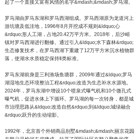
起了一个直接又富有风情的名字&mdash;&mdash;罗马湖。
罗马湖由罗马东湖和罗马西湖组成。罗马西湖原为龙道河上
游坑塘及低洼地，1996年8月开挖成不规则&ldquo;心
&rdquo;形人工湖，占地20.42万平方米。2018年，后沙峪
镇对罗马西湖进行翻修。通过引入&ldquo;水下森林&rdquo;
生态修复技术，在罗马西湖下重建了12万平方米沉水植物群
落，使湖水水质稳定保持Ⅱ类标准。
罗马东湖前身是三利渔场鱼塘群，2009年通过&ldquo;罗马
湖湿地生态环境整治工程&rdquo;改造为生态补水水源地。
2024年，罗马东湖中增设10个喷泉式曝气机和10个微孔式
曝气机，促进水体上下循环。罗马湖的每一次转身，都是城
市治理思路从&ldquo;改造自然&rdquo;到&ldquo;城绿融合
&rdquo;跃升的生动缩影。
1992年，北京首个外销商品别墅&mdash;&mdash;丽京花园