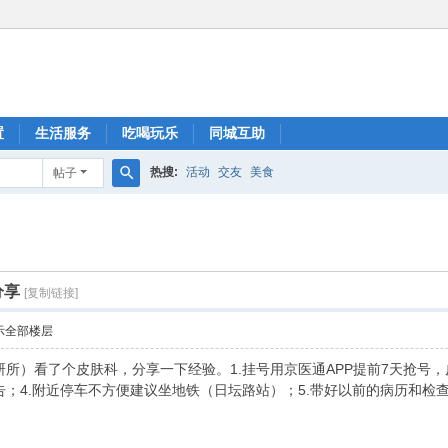
置
生活服务
吃喝玩乐
同城互助
热搜:
活动
交友
美食
帖子
搜
索
分享
[复制链接]
示全部楼层
所）看了个皮肤科，分享一下经验。1.挂号用京医通APP提前7天抢号，皮
；4.附近停车不方便建议坐地铁（日坛路站）；5.带好以前的病历和检