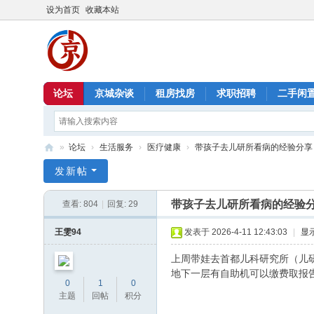
设为首页
收藏本站
论坛
京城杂谈
租房找房
求职招聘
二手闲
»
论坛
›
生活服务
›
医疗健康
›
带孩子去儿研所看病的经验分享
北
发新帖
京
带孩子去儿研所看病的经验
查看:
804
|
回复:
29
信
息
王雯94
发表于 2026-4-11 12:43:03
|
显
港
上周带娃去首都儿科研究所（儿研
地下一层有自助机可以缴费取报告
0
1
0
主题
回帖
积分