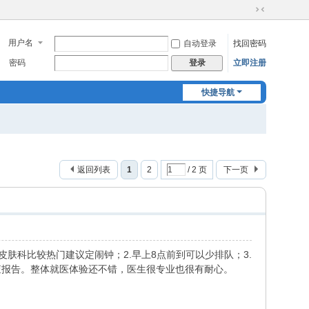
切
换
用户名
自动登录
找回密码
到
窄
密码
立即注册
登录
版
快捷导航
返回列表
1
2
/ 2 页
下一页
肤科比较热门建议定闹钟；2.早上8点前到可以少排队；3.
查报告。整体就医体验还不错，医生很专业也很有耐心。