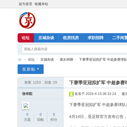
设为首页
收藏本站
论坛
京城杂谈
租房找房
求职招聘
二手闲
»
论坛
›
京城杂谈
›
灌水闲聊
›
下赛季亚冠拟扩军 中超参赛球队未
北
发新帖
京
下赛季亚冠拟扩军 中超参赛
查看:
1253
|
回复:
29
信
息
张华阳
发表于 2026-4-15 06:32:24
|
显
港
下赛季亚冠拟扩军 中超参赛球队
0
0
0
4月14日，亚足联官方发布公告，
主题
回帖
积分