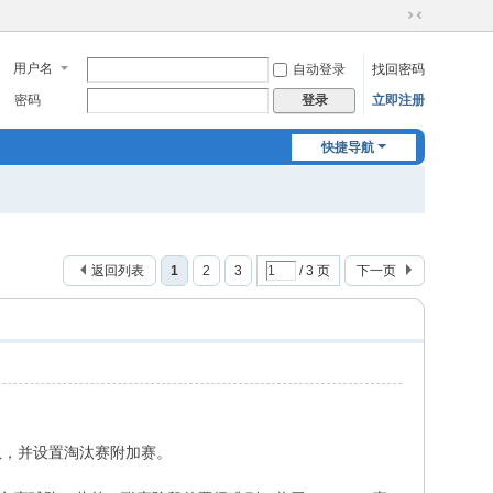
切
换
用户名
自动登录
找回密码
到
窄
密码
立即注册
登录
版
快捷导航
返回列表
1
2
3
/ 3 页
下一页
6队，并设置淘汰赛附加赛。