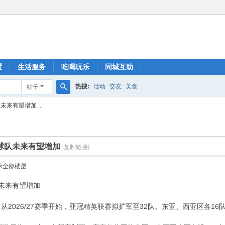
置
生活服务
吃喝玩乐
同城互助
热搜:
活动
交友
美食
帖子
搜
来有望增加 ...
索
球队未来有望增加
[复制链接]
示全部楼层
未来有望增加
从2026/27赛季开始，亚冠精英联赛拟扩军至32队。东亚、西亚区各1