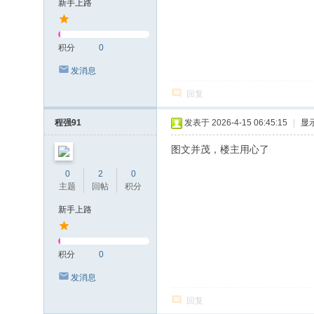
新手上路
积分
0
发消息
回复
程强91
发表于 2026-4-15 06:45:15
|
显
图文并茂，楼主用心了
0
2
0
主题
回帖
积分
新手上路
积分
0
发消息
回复