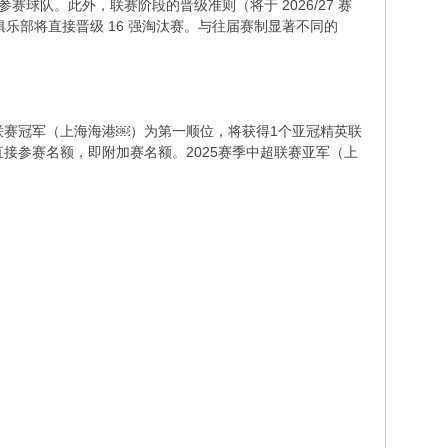
赛球队。此外，联赛阶段的晋级准则（将于 2026/27 赛
部将直接晋级 16 强淘汰赛。与往届赛制显著不同的
中超联赛冠军（上海海港￼）为第一顺位，将获得1个亚冠精英联
接参赛名额，即附加赛名额。2025赛季中超联赛亚军（上