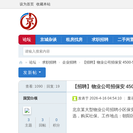
设为首页
收藏本站
论坛
京城杂谈
租房找房
求职招聘
二手闲
»
论坛
›
求职招聘
›
企业招聘
›
【招聘】物业公司招保安 4500-550
北
发新帖
京
【招聘】物业公司招保安 4500
查看:
1090
|
回复:
19
信
息
国贸白领
发表于 2026-4-16 04:54:10
|
显
港
北京某大型物业公司招聘小区保安
选，购买社保。工作地点：朝阳
3
3
0
主题
回帖
积分