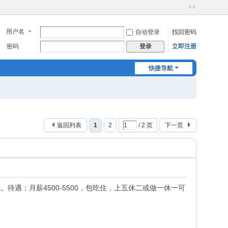
切
换
用户名
自动登录
找回密码
到
窄
密码
立即注册
登录
版
快捷导航
返回列表
1
2
/ 2 页
下一页
待遇：月薪4500-5500，包吃住，上五休二或做一休一可