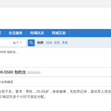
置
生活服务
吃喝玩乐
同城互助
热搜:
活动
交友
美食
帖子
搜
0 包吃住 ...
索
-5500 包吃住
[复制链接]
示全部楼层
若干名。要求：男性，20-50岁，身体健康，无犯罪记录，退伍军人优先。
区/海淀区多个小区可就近分配。