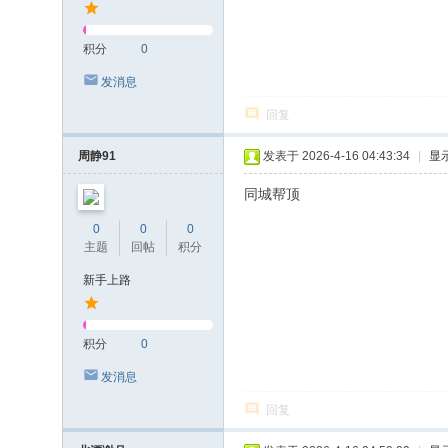
积分
0
发消息
回复
周静91
发表于 2026-4-16 04:43:34
|
显
同城帮顶
0
0
0
主题
回帖
积分
新手上路
积分
0
发消息
回复