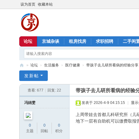
设为首页
收藏本站
论坛
京城杂谈
租房找房
求职招聘
二手闲
»
论坛
›
生活服务
›
医疗健康
›
带孩子去儿研所看病的经验分享
北
发新帖
京
带孩子去儿研所看病的经验
查看:
677
|
回复:
22
信
息
冯娟雯
发表于 2026-4-9 04:15:15
|
显示
港
上周带娃去首都儿科研究所（儿研
地下一层有自助机可以缴费取报告
0
0
0
主题
回帖
积分