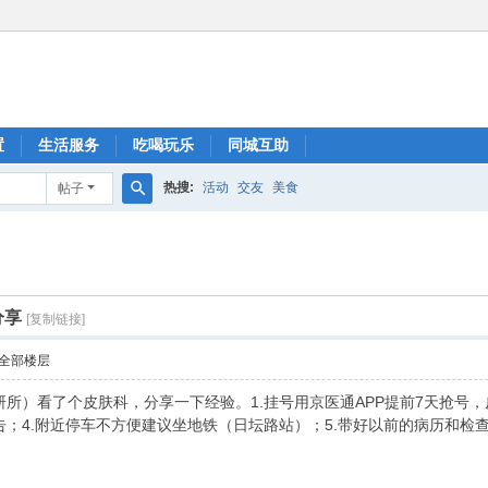
置
生活服务
吃喝玩乐
同城互助
热搜:
活动
交友
美食
帖子
搜
索
分享
[复制链接]
全部楼层
所）看了个皮肤科，分享一下经验。1.挂号用京医通APP提前7天抢号，皮
；4.附近停车不方便建议坐地铁（日坛路站）；5.带好以前的病历和检