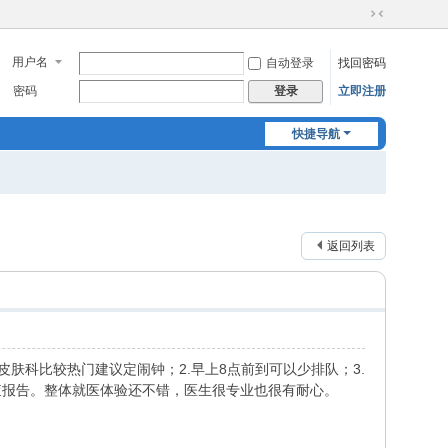
切
换
用户名
自动登录
找回密码
到
窄
密码
立即注册
登录
版
快捷导航
返回列表
肤科比较热门建议定闹钟；2.早上8点前到可以少排队；3.
查报告。整体就医体验还不错，医生很专业也很有耐心。