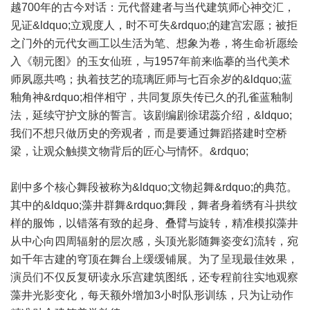
越700年的古今对话：元代督建者与当代建筑师心神交汇，
见证&ldquo;立观度人，时不可失&rdquo;的建宫宏愿；被拒
之门外的元代女画工以生活为笔、想象为卷，将生命祈愿绘
入《朝元图》的玉女仙班，与1957年前来临摹的当代美术
师夙愿共鸣；执着技艺的琉璃匠师与七百余岁的&ldquo;蓝
釉角神&rdquo;相伴相守，共同复原失传已久的孔雀蓝釉制
法，延续守护文脉的誓言。该剧编剧徐珺蕊介绍，&ldquo;
我们不想只做历史的旁观者，而是要通过舞蹈搭建时空桥
梁，让观众触摸文物背后的匠心与情怀。&rdquo;
剧中多个核心舞段被称为&ldquo;文物起舞&rdquo;的典范。
其中的&ldquo;藻井群舞&rdquo;舞段，舞者身着绣有斗拱纹
样的服饰，以错落有致的起身、叠臂与旋转，精准模拟藻井
从中心向四周辐射的层次感，头顶光影随舞姿变幻流转，宛
如千年古建的穹顶在舞台上缓缓铺展。为了呈现最佳效果，
演员们不仅反复研读永乐宫建筑图纸，还专程前往实地观察
藻井光影变化，每天额外增加3小时队形训练，只为让动作