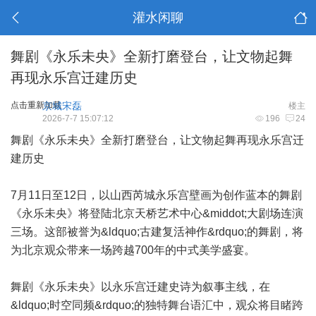
灌水闲聊
舞剧《永乐未央》全新打磨登台，让文物起舞
再现永乐宫迁建历史
点击重新加载
京城宋磊
楼主
2026-7-7 15:07:12
196
24
舞剧《永乐未央》全新打磨登台，让文物起舞再现永乐宫迁
建历史
7月11日至12日，以山西芮城永乐宫壁画为创作蓝本的舞剧
《永乐未央》将登陆北京天桥艺术中心&middot;大剧场连演
三场。这部被誉为&ldquo;古建复活神作&rdquo;的舞剧，将
为北京观众带来一场跨越700年的中式美学盛宴。
舞剧《永乐未央》以永乐宫迁建史诗为叙事主线，在
&ldquo;时空同频&rdquo;的独特舞台语汇中，观众将目睹跨